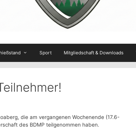
hießstand
Sport
Mitgliedschaft & Downloads
 Teilnehmer!
 Stoaberg, die am vergangenen Wochenende (17.6-
terschaft des BDMP teilgenommen haben.