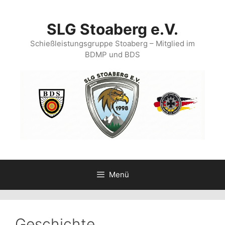
Zum
Inhalt
SLG Stoaberg e.V.
springen
Schießleistungsgruppe Stoaberg – Mitglied im
BDMP und BDS
Menü
Geschichte