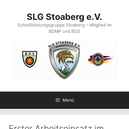
Zum
Inhalt
SLG Stoaberg e.V.
springen
Schießleistungsgruppe Stoaberg – Mitglied im
BDMP und BDS
Menü
Erster Arbeitseinsatz im