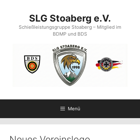
Zum
Inhalt
SLG Stoaberg e.V.
springen
Schießleistungsgruppe Stoaberg – Mitglied im
BDMP und BDS
Menü
Neues Vereinslogo